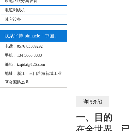
废电路板分离设备
电缆剥线机
其它设备
联系平博·pinnacle「中国」
电话：
0576 83509292
官方网站
手机：
134 5666 8080
邮箱：
tzqida@126.com
地址：
浙江 · 三门滨海新城工业
区金源路25号
详情介绍
一、目的
在全世界，已