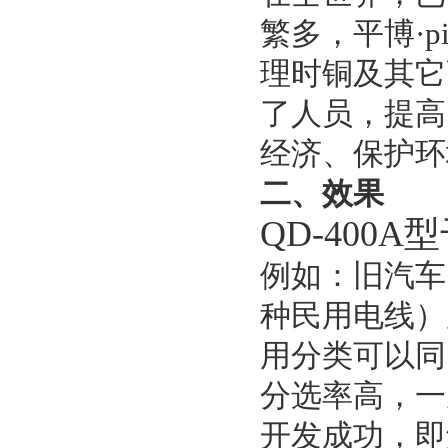
繁多，平博·p
理时铜及其它
了人员，提高
经济、保护环
二、效果
QD-400A型
例如：旧汽车
种民用电线）
用分类可以同
分选率高，一
开发成功，即