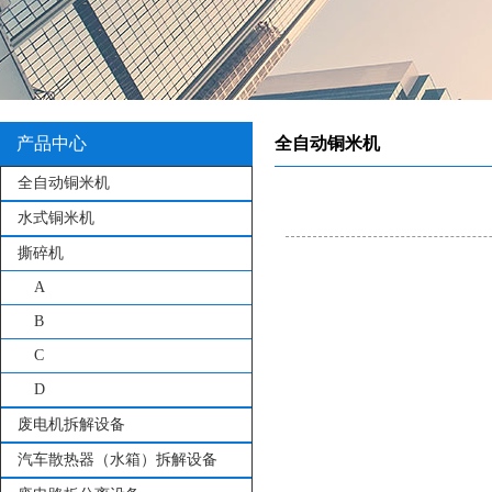
产品中心
全自动铜米机
全自动铜米机
水式铜米机
撕碎机
A
B
C
D
废电机拆解设备
汽车散热器（水箱）拆解设备