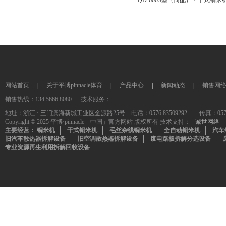
QD-600S型（简配）・干式铜米
网站首页
|
关于平博pinnacle体育
|
产品中心
|
新闻动态
|
销售网
销售热线：134 5666 8080 技术服务：
地址：浙江 · 三门滨海新城工业区金源路25号 电话：0576 83509292 传真：0576-835
Copyright © 2025 平博·pinnacle「中国」官方网站 版权所有 技术支持：
诚世网络
主要经营：
铜米机
干式铜米机
毛丝杂线铜米机
全自动铜米机
汽车
旧汽车散热器拆解设备
旧空调散热器拆解设备
废电路板拆解分选设备
专业资源再生利用拆解回收设备