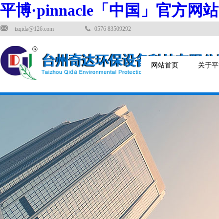
平博·pinnacle「中国」官方网站
tzqida@126.com
0576 83509292
网站首页
关于平博