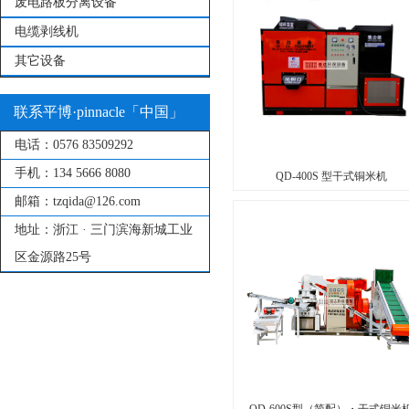
废电路板分离设备
电缆剥线机
其它设备
联系平博·pinnacle「中国」
电话：
0576 83509292
官方网站
手机：
134 5666 8080
QD-400S 型干式铜米机
邮箱：
tzqida@126.com
地址：
浙江 · 三门滨海新城工业
区金源路25号