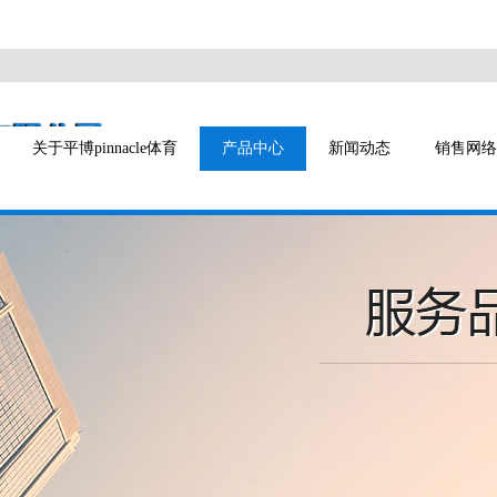
关于平博pinnacle体育
产品中心
新闻动态
销售网络