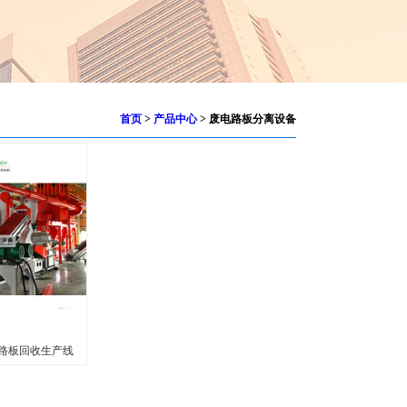
首页
>
产品中心
> 废电路板分离设备
电路板回收生产线