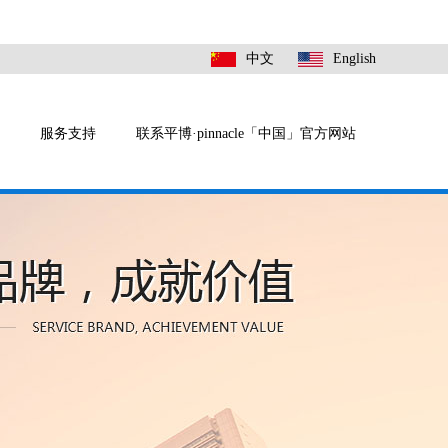
中文
English
服务支持
联系平博·pinnacle「中国」官方网站