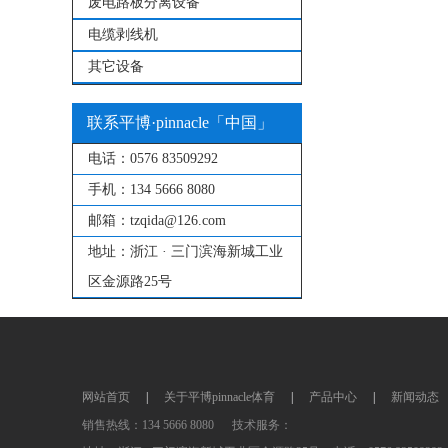
废电路板分离设备
电缆剥线机
其它设备
联系平博·pinnacle「中国」
电话：
0576 83509292
官方网站
手机：
134 5666 8080
邮箱：
tzqida@126.com
地址：
浙江 · 三门滨海新城工业
区金源路25号
网站首页
|
关于平博pinnacle体育
|
产品中心
|
新闻动态
销售热线：134 5666 8080 技术服务：