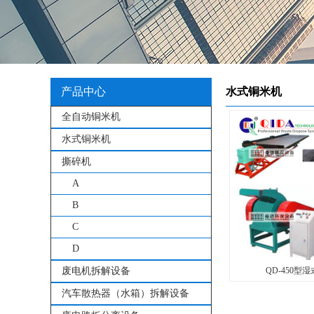
产品中心
水式铜米机
全自动铜米机
水式铜米机
撕碎机
A
B
C
D
废电机拆解设备
QD-450型
汽车散热器（水箱）拆解设备